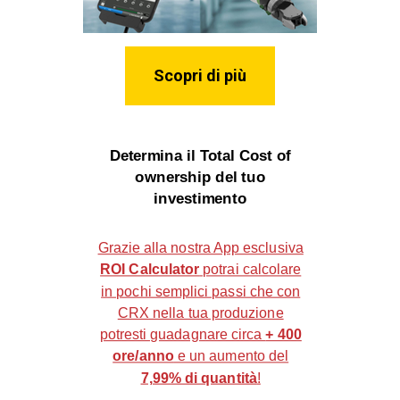
Scopri di più
Determina il Total Cost of
ownership del tuo
investimento
Grazie alla nostra App esclusiva
ROI Calculator
potrai calcolare
in pochi semplici passi che con
CRX nella tua produzione
potresti guadagnare circa
+ 400
ore/anno
e un aumento del
7,99% di quantità
!